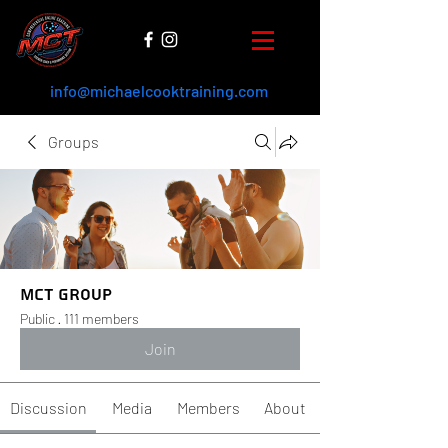
info@michaelcooktraining.com
Groups
MCT Group
Public
·
111 members
Join
Discussion
Media
Members
About