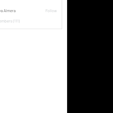
ya Almera
Follow
embers (111)