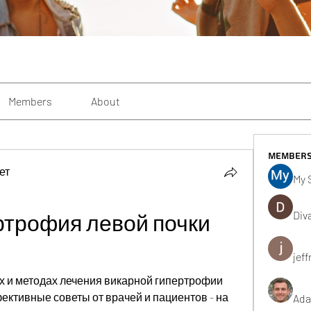
Members
About
Member
ет
My 
Div
трофия левой почки 
jeff
х и методах лечения викарной гипертрофии 
ективные советы от врачей и пациентов - на 
Ada