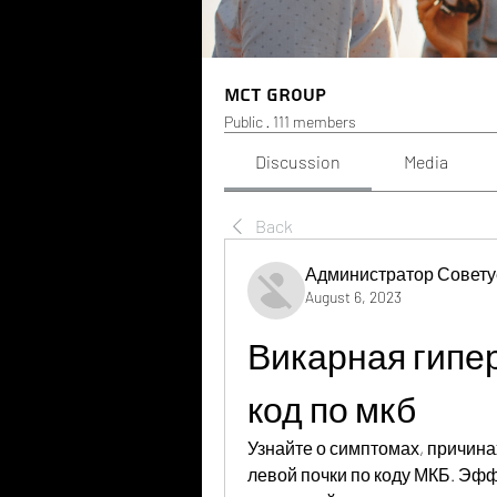
MCT Group
Public
·
111 members
Discussion
Media
Back
Администратор Совету
August 6, 2023
Викарная гипер
код по мкб
Узнайте о симптомах, причина
левой почки по коду МКБ. Эфф