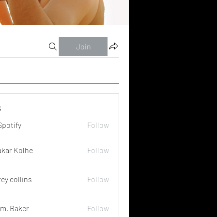
Join
s
Spotify
Follow
akar Kolhe
Follow
rey collins
Follow
m. Baker
Follow