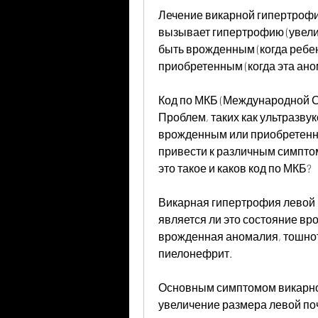
Лечение викарной гипертрофии
вызывает гипертрофию (увелич
быть врожденным (когда ребен
приобретенным (когда эта ано
Код по МКБ (Международной С
Проблем, таких как ультразвук
врожденным или приобретенны
привести к различным симптом
это такое и каков код по МКБ?
Викарная гипертрофия левой п
является ли это состояние вр
врожденная аномалия, тошноту
пиелонефрит.
Основным симптомом викарной
увеличение размера левой поч