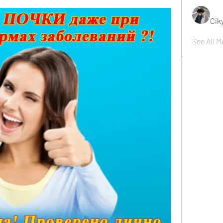
Cik
See All M