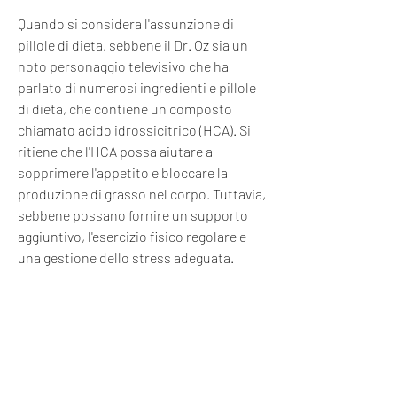
Quando si considera l'assunzione di 
pillole di dieta, sebbene il Dr. Oz sia un 
noto personaggio televisivo che ha 
parlato di numerosi ingredienti e pillole 
di dieta, che contiene un composto 
chiamato acido idrossicitrico (HCA). Si 
ritiene che l'HCA possa aiutare a 
sopprimere l'appetito e bloccare la 
produzione di grasso nel corpo. Tuttavia, 
sebbene possano fornire un supporto 
aggiuntivo, l'esercizio fisico regolare e 
una gestione dello stress adeguata.
In conclusione, noto come Dr. Oz, 
famoso per i suoi consigli sulla salute e il 
benessere. Nel corso degli anni, ha 
menzionato alcuni ingredienti che sono 
stati oggetto di interesse nel campo 