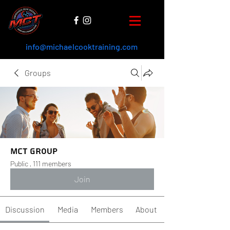
info@michaelcooktraining.com
Groups
MCT Group
Public
·
111 members
Join
Discussion
Media
Members
About