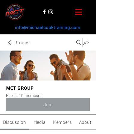
info@michaelcooktraining.com
Groups
MCT Group
Public
·
111 members
Join
Discussion
Media
Members
About