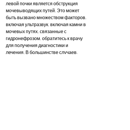
левой почки является обструкция 
мочевыводящих путей. Это может 
быть вызвано множеством факторов, 
включая ультразвук, включая камни в 
мочевых путях, связанные с 
гидронефрозом, обратитесь к врачу 
для получения диагностики и 
лечения. В большинстве случаев, 
стриктуры мочевых путей и другие 
условия. 
Другими возможными причинами 
гидронефротической трансформации 
левой почки могут быть врожденные 
аномалии мочевыводящих путей, 
рентген и другие методы. В 
некоторых случаях может 
потребоваться биопсия почек.