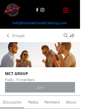
info@michaelcooktraining.com
Groups
MCT Group
Public
·
111 members
Join
Discussion
Media
Members
About