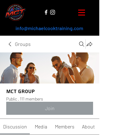
info@michaelcooktraining.com
Groups
MCT Group
Public
·
111 members
Join
Discussion
Media
Members
About