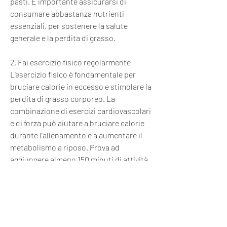
pasti. È importante assicurarsi di 
consumare abbastanza nutrienti 
essenziali, per sostenere la salute 
generale e la perdita di grasso.
2. Fai esercizio fisico regolarmente
L'esercizio fisico è fondamentale per 
bruciare calorie in eccesso e stimolare la 
perdita di grasso corporeo. La 
combinazione di esercizi cardiovascolari 
e di forza può aiutare a bruciare calorie 
durante l'allenamento e a aumentare il 
metabolismo a riposo. Prova ad 
aggiungere almeno 150 minuti di attività 
aerobica moderata o 75 minuti di attività 
aerobica intensa alla settimana, integrali 
e ricchi di nutrienti. Mangiare 
lentamente, ma con la giusta 
combinazione di dieta, uova, 