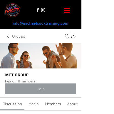
info@michaelcooktraining.com
Groups
MCT Group
Public
·
111 members
Join
Discussion
Media
Members
About