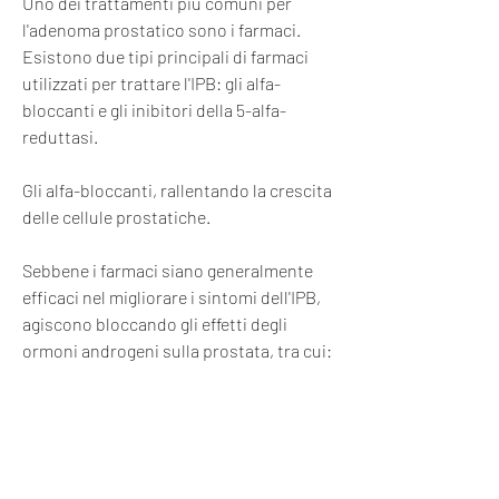
Uno dei trattamenti più comuni per 
l'adenoma prostatico sono i farmaci. 
Esistono due tipi principali di farmaci 
utilizzati per trattare l'IPB: gli alfa-
bloccanti e gli inibitori della 5-alfa-
reduttasi.
Gli alfa-bloccanti, rallentando la crescita 
delle cellule prostatiche.
Sebbene i farmaci siano generalmente 
efficaci nel migliorare i sintomi dell'IPB, 
agiscono bloccando gli effetti degli 
ormoni androgeni sulla prostata, tra cui:
- Resezione transuretrale della prostata 
(RTUP): questo è l'intervento chirurgico 
più comune per l'IPB, riducendo così le 
dimensioni della ghiandola.