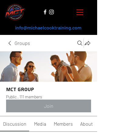
info@michaelcooktraining.com
Groups
MCT Group
Public
·
111 members
Join
Discussion
Media
Members
About