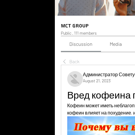
MCT Group
Public
·
111 members
Discussion
Media
Back
Администратор Совету
August 21, 2023
Вред кофеина 
Кофеин может иметь неблагопр
кофеин влияет на похудение, 