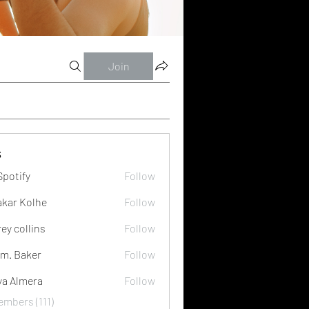
Join
s
Spotify
Follow
akar Kolhe
Follow
rey collins
Follow
m. Baker
Follow
ya Almera
Follow
embers (111)