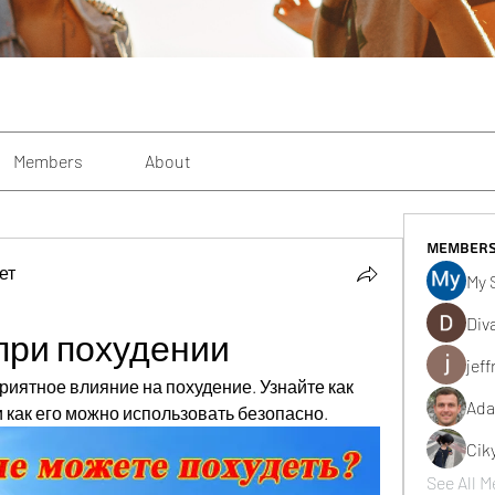
Members
About
Member
ет
My 
Div
при похудении
jeff
иятное влияние на похудение. Узнайте как 
Ada
и как его можно использовать безопасно.
Cik
See All M