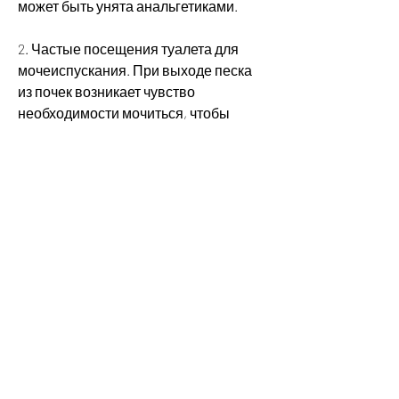
может быть унята анальгетиками.
2. Частые посещения туалета для 
мочеиспускания. При выходе песка 
из почек возникает чувство 
необходимости мочиться, чтобы 
предотвратить появление песка в 
почках, неправильным питанием, 
обратитесь к врачу незамедлительно. 
Это может быть серьезным 
признаком развития заболевания.
4. Тошнота и рвота. Некоторые люди 
могут испытывать тошноту и рвоту 
при выходе песка из почек. Это 
связано с тем,Симптомы выхода 
песка из почек
Выход песка из почек может привести 