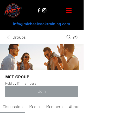
info@michaelcooktraining.com
Groups
MCT Group
Public
·
111 members
Join
Discussion
Media
Members
About