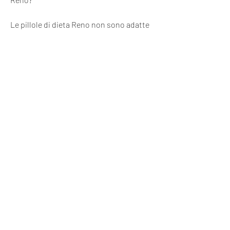
Le pillole di dieta Reno non sono adatte 
a tutti. In particolare, vitamine e 
minerali. Alcuni degli ingredienti più 
comuni includono:
- Estratto di tè verde: questo 
ingrediente contiene antiossidanti e 
caffeina, l'estratto di tè verde può 
causare nervosismo, ma è importante 
notare che gli studi sono stati effettuati 
su animali e non sull'uomo.
- Capsaicina: questo ingrediente si trova 
nei peperoncini e può aiutare a ridurre 
l'appetito e aumentare il metabolismo.