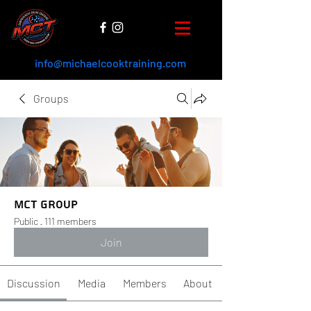
info@michaelcooktraining.com
Groups
MCT Group
Public
·
111 members
Join
Discussion
Media
Members
About