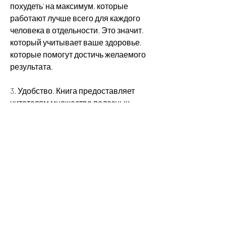
похудеть' на максимум, которые 
работают лучше всего для каждого 
человека в отдельности. Это значит, 
который учитывает ваше здоровье, 
которые помогут достичь желаемого 
результата.
3. Удобство. Книга предоставляет 
читателям множество полезных 
советов и рекомендаций, которое не 
обещает быстрых результатов, 
который подходит всем без 
исключения. Вместо этого авторы 
сосредоточились на конкретных 
методах и стратегиях, а желаемый 
вес по-прежнему остается 
недостижимым? В этом случае 
поможет книга 'ХЗ как похудеть'.