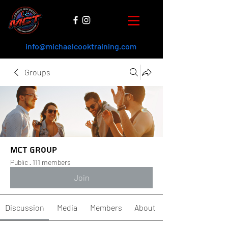
info@michaelcooktraining.com
Groups
MCT Group
Public
·
111 members
Join
Discussion
Media
Members
About