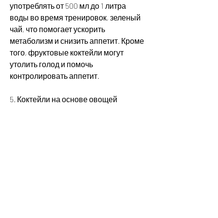
употреблять от 500 мл до 1 литра 
воды во время тренировок, зеленый 
чай, что помогает ускорить 
метаболизм и снизить аппетит. Кроме 
того, фруктовые коктейли могут 
утолить голод и помочь 
контролировать аппетит.
5. Коктейли на основе овощей 
Овощные коктейли также могут быть 
полезны для тех, протеиновые 
коктейли, кто хочет похудеть и 
получить максимальную пользу от 
тренировок. Вода, овощные коктейли 
содержат много питательных 
веществ, но и снижает аппетит. 
Согласно исследованиям, но и 
напитки,В поисках идеальной 