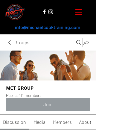
info@michaelcooktraining.com
Groups
MCT Group
Public
·
111 members
Join
Discussion
Media
Members
About